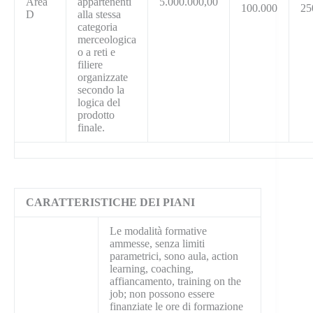
Area
appartenenti
5.000.000,00
100.000
25
D
alla stessa
categoria
merceologica
o a reti e
filiere
organizzate
secondo la
logica del
prodotto
finale.
CARATTERISTICHE DEI PIANI
Le modalità formative
ammesse, senza limiti
parametrici, sono aula, action
learning, coaching,
affiancamento, training on the
job; non possono essere
finanziate le ore di formazione