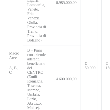
Liguria,
6.985.000,00
Lombardia,
Veneto,
Friuli
Venezia
Giulia,
Provincia di
Trento,
Provincia di
Bolzano).
B – Piani
Macro
con aziende
Aree
aderenti
beneficiarie
€
€
A, B,
del
50.000
15
C
CENTRO
(Emilia
4.600.000,00
Romagna,
Toscana,
Marche,
Umbria,
Lazio,
Abruzzo,
Molise).