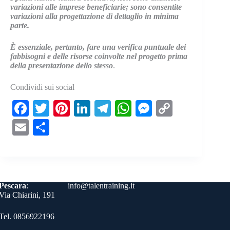
variazioni alle imprese beneficiarie; sono consentite
variazioni alla progettazione di dettaglio in minima
parte.
È essenziale, pertanto, fare una verifica puntuale dei
fabbisogni e delle risorse coinvolte nel progetto prima
della presentazione dello stesso
.
Condividi sui social
Fa
T
Pi
Li
Te
W
M
C
ce
wi
nt
nk
le
ha
es
op
E
C
bo
tte
er
ed
gr
ts
se
y
m
on
ok
r
es
In
a
A
ng
Li
ail
di
t
m
pp
er
nk
vi
Contatti
Pescara
:
info@talentraining.it
di
Via Chiarini, 191
Tel. 0856922196