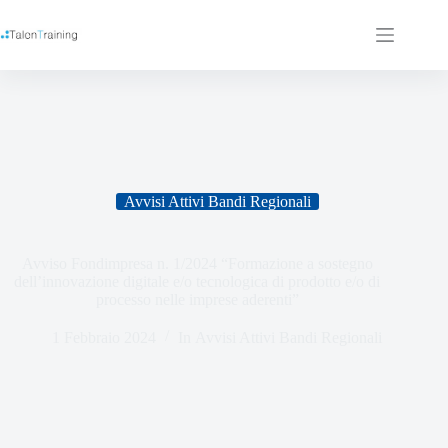
Avvisi Attivi Bandi Regionali
Avviso Fondimpresa n. 1/2024 “Formazione a sostegno
dell’innovazione digitale e/o tecnologica di prodotto e/o di
processo nelle imprese aderenti”
1 Febbraio 2024
In
Avvisi Attivi Bandi Regionali