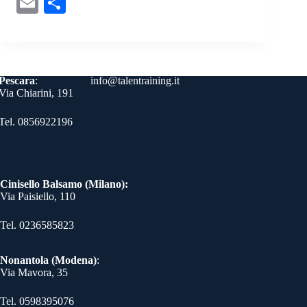
E
C
bo
tte
er
ed
gr
ts
se
y
m
on
ok
r
es
In
a
A
ng
Li
ail
di
t
m
pp
er
nk
vi
Contatti
Pescara
:
info@talentraining.it
di
Via Chiarini, 191
Tel. 0856922196
Cinisello Balsamo (Milano):
Via Paisiello, 110
Tel. 0236585823​
Nonantola (Modena)
:
Via Mavora, 35
Tel. 0598395076​