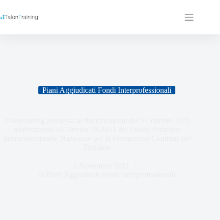
Piani Aggiudicati Fondi Interprofessionali
Talentraining ammessa al finanziamento del 21 ottobre 2021
relativamente all’Avviso 49-2021 del Fondo Paritetico
Interprofessionale Nazionale per la Formazione Continua nel
Terziario
2 Novembre 2021
In
Piani Aggiudicati Fondi Interprofessionali