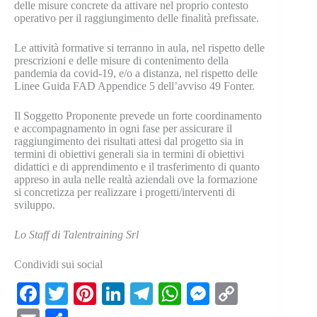
delle misure concrete da attivare nel proprio contesto
operativo per il raggiungimento delle finalità prefissate.
Le attività formative si terranno in aula, nel rispetto delle
prescrizioni e delle misure di contenimento della
pandemia da covid-19, e/o a distanza, nel rispetto delle
Linee Guida FAD Appendice 5 dell’avviso 49 Fonter.
Il Soggetto Proponente prevede un forte coordinamento
e accompagnamento in ogni fase per assicurare il
raggiungimento dei risultati attesi dal progetto sia in
termini di obiettivi generali sia in termini di obiettivi
didattici e di apprendimento e il trasferimento di quanto
appreso in aula nelle realtà aziendali ove la formazione
si concretizza per realizzare i progetti/interventi di
sviluppo.
Lo Staff di Talentraining Srl
Condividi sui social
Fa
T
Pi
Li
Te
W
M
C
ce
wi
nt
nk
le
ha
es
op