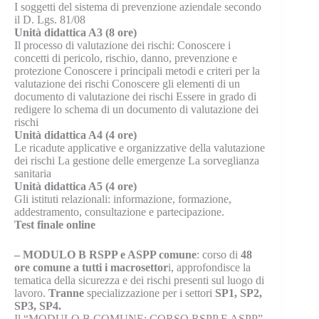
I soggetti del sistema di prevenzione aziendale secondo
il D. Lgs. 81/08
Unità didattica A3 (8 ore)
Il processo di valutazione dei rischi: Conoscere i
concetti di pericolo, rischio, danno, prevenzione e
protezione Conoscere i principali metodi e criteri per la
valutazione dei rischi Conoscere gli elementi di un
documento di valutazione dei rischi Essere in grado di
redigere lo schema di un documento di valutazione dei
rischi
Unità didattica A4 (4 ore)
Le ricadute applicative e organizzative della valutazione
dei rischi La gestione delle emergenze La sorveglianza
sanitaria
Unità didattica A5 (4 ore)
Gli istituti relazionali: informazione, formazione,
addestramento, consultazione e partecipazione.
Test finale online
– MODULO B RSPP e ASPP comune
: corso di
48
ore comune a tutti i macrosettor
i, approfondisce la
tematica della sicurezza e dei rischi presenti sul luogo di
lavoro.
Tranne
specializzazione per i settori
SP1, SP2,
SP3, SP4.
Il “MODULO B COMUNE: CORSO RSPP E ASPP”