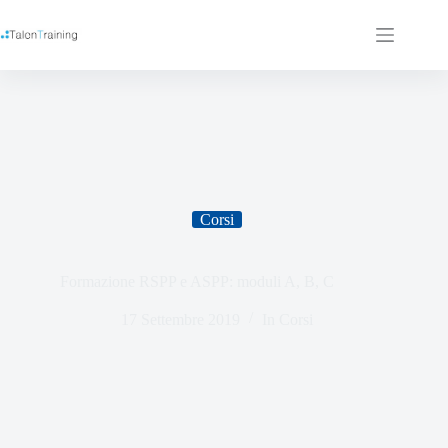
Corsi
Formazione RSPP e ASPP: moduli A, B, C
17 Settembre 2019
In
Corsi