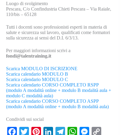
Luogo di svolgimento
Pescara, C/o Confindustria Chieti Pescara – Via Raiale,
110/bis – 65128
Tutti i docenti sono professionisti esperti in materia di
salute e sicurezza sul lavoro, qualificati come formatori
sulla sicurezza ai sensi del D.I. 6/3/13.
Per maggiori informazioni scrivi a
fondi@talentraining.it
Scarica MODULO DI ISCRIZIONE
Scarica calendario MODULO B
Scarica calendario MODULO C
Scarica calendario CORSO COMPLETO RSPP
(modulo A modalità online + modulo B modalità aula +
modulo C modalità aula)
Scarica calendario CORSO COMPLETO ASPP
(modulo A modalità online + modulo B modalità aula)
Condividi sui social
Fa
T
Pi
Li
Te
W
M
C