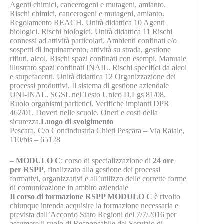
Agenti chimici, cancerogeni e mutageni, amianto.
Rischi chimici, cancerogeni e mutageni, amianto.
Regolamento REACH. Unità didattica 10 Agenti
biologici. Rischi biologici. Unità didattica 11 Rischi
connessi ad attività particolari. Ambienti confinati e/o
sospetti di inquinamento, attività su strada, gestione
rifiuti. alcol. Rischi spazi confinati con esempi. Manuale
illustrato spazi confinati INAIL. Rischi specifici da alcol
e stupefacenti. Unità didattica 12 Organizzazione dei
processi produttivi. Il sistema di gestione aziendale
UNI-INAL. SGSL nel Testo Unico D.Lgs 81/08.
Ruolo organismi paritetici. Verifiche impianti DPR
462/01. Doveri nelle scuole. Oneri e costi della
sicurezza.
Luogo di svolgimento
Pescara, C/o Confindustria Chieti Pescara – Via Raiale,
110/bis – 65128
–
MODULO C
: corso di specializzazione di
24 ore
per RSPP
, finalizzato alla gestione dei processi
formativi, organizzativi e all’utilizzo delle corrette forme
di comunicazione in ambito aziendale
Il corso di formazione RSPP MODULO C
è rivolto
chiunque intenda acquisire la formazione necessaria e
prevista dall’Accordo Stato Regioni del 7/7/2016 per
assumere il ruolo di Responsabile del Servizio di