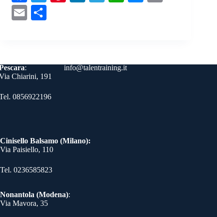
ce
wi
nt
nk
le
ha
es
op
E
C
bo
tte
er
ed
gr
ts
se
y
m
on
ok
r
es
In
a
A
ng
Li
ail
di
t
m
pp
er
nk
vi
Contatti
Pescara
:
info@talentraining.it
di
Via Chiarini, 191
Tel. 0856922196
Cinisello Balsamo (Milano):
Via Paisiello, 110
Tel. 0236585823​
Nonantola (Modena)
:
Via Mavora, 35