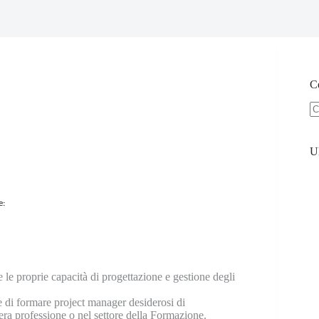
Ce
U
e:
are le proprie capacità di progettazione e gestione degli
e di formare project manager desiderosi di
bera professione o nel settore della Formazione.