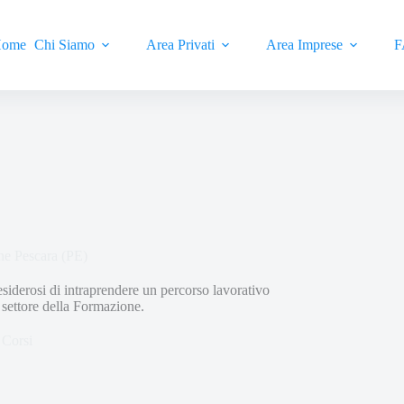
ome
Chi Siamo
Area Privati
Area Imprese
F
ne Pescara (PE)
esiderosi di intraprendere un percorso lavorativo
l settore della Formazione.
Corsi