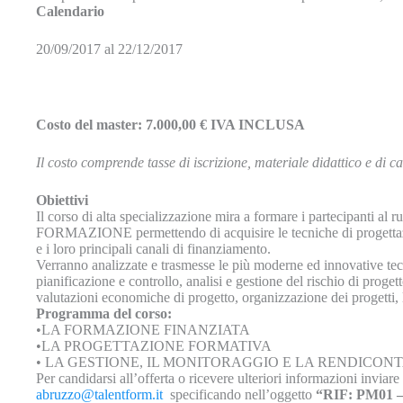
Calendario
20/09/2017 al 22/12/2017
Costo del master: 7.000,00 € IVA INCLUSA
Il costo comprende tasse di iscrizione, materiale didattico e di c
Obiettivi
Il corso di alta specializzazione mira a formare i partecipa
FORMAZIONE permettendo di acquisire le tecniche di progettazio
e i loro principali canali di finanziamento.
Verranno analizzate e trasmesse le più moderne ed innovative t
pianificazione e controllo, analisi e gestione del rischio di progett
valutazioni economiche di progetto, organizzazione dei progetti
Programma del corso:
•LA FORMAZIONE FINANZIATA
•LA PROGETTAZIONE FORMATIVA
• LA GESTIONE, IL MONITORAGGIO E LA RENDICO
Per candidarsi all’offerta o ricevere ulteriori informazioni inviare
abruzzo@talentform.it
specificando nell’oggetto
“RIF: PM01 –