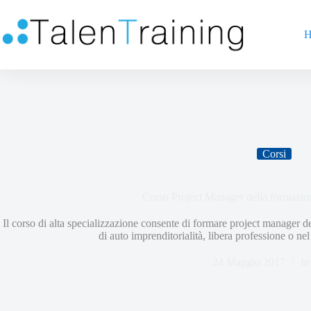
H
Corsi
Corso Project Manager della formazio
Il corso di alta specializzazione consente di formare project manager d
di auto imprenditorialità, libera professione o ne
24 Maggio 2017
In