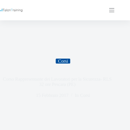
Corsi
Corso Rappresentante dei Lavoratori per la Sicurezza- RLS
32 ore Pescara (PE)
15 Febbraio 2017
In
Corsi