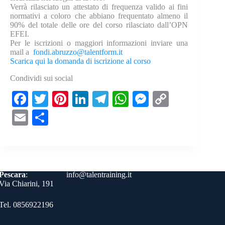
Verrà rilasciato un attestato di frequenza valido ai fini
normativi a coloro che abbiano frequentato almeno il
90% del totale delle ore del corso rilasciato dall’OPN
EFEI.
Per le iscrizioni o maggiori informazioni inviare una
mail a
fondi.abruzzo@talentform.it
Scarica qui la domanda di iscrizione al corso
Condividi sui social
Fa
T
Pi
Li
Te
W
M
C
ce
wi
nt
nk
le
ha
es
op
E
C
bo
tte
er
ed
gr
ts
se
y
m
on
ok
r
es
In
a
A
ng
Li
ail
di
t
m
pp
er
nk
vi
Contatti
Pescara
:
info@talentraining.it
di
Via Chiarini, 191
Tel. 0856922196