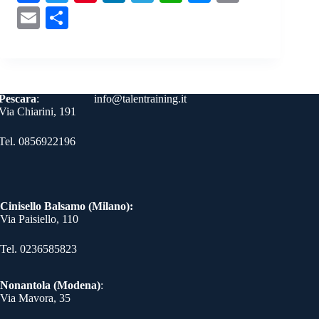
ce
wi
nt
nk
le
ha
es
op
E
C
bo
tte
er
ed
gr
ts
se
y
m
on
ok
r
es
In
a
A
ng
Li
ail
di
t
m
pp
er
nk
vi
Contatti
Pescara
:
info@talentraining.it
di
Via Chiarini, 191
Tel. 0856922196
Cinisello Balsamo (Milano):
Via Paisiello, 110
Tel. 0236585823​
Nonantola (Modena)
:
Via Mavora, 35