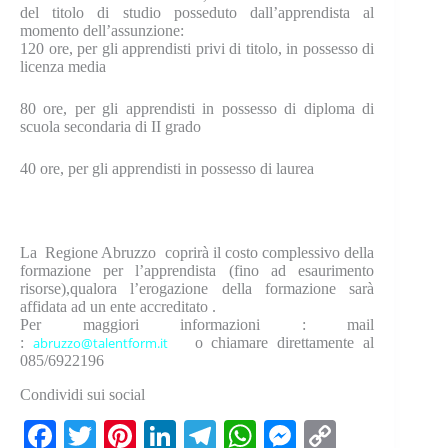
del titolo di studio posseduto dall’apprendista al
momento dell’assunzione:
120 ore, per gli apprendisti privi di titolo, in possesso di
licenza media
80 ore, per gli apprendisti in possesso di diploma di
scuola secondaria di II grado
40 ore, per gli apprendisti in possesso di laurea
La Regione Abruzzo coprirà il costo complessivo della
formazione per l’apprendista (fino ad esaurimento
risorse),qualora l’erogazione della formazione sarà
affidata ad un ente accreditato .
Per maggiori informazioni : mail
:
abruzzo@talentform.it
o chiamare direttamente al
085/6922196
Condividi sui social
Fa
T
Pi
Li
Te
W
M
C