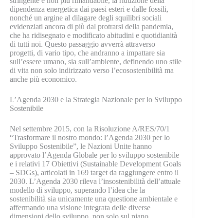
stringente e non più rimandabile, la riduzione della
dipendenza energetica dai paesi esteri e dalle fossili,
nonché un argine al dilagare degli squilibri sociali
evidenziati ancora di più dal protrarsi della pandemia,
che ha ridisegnato e modificato abitudini e quotidianità
di tutti noi. Questo passaggio avverrà attraverso
progetti, di vario tipo, che andranno a impattare sia
sull’essere umano, sia sull’ambiente, definendo uno stile
di vita non solo indirizzato verso l’ecosostenibilità ma
anche più economico.
L’Agenda 2030 e la Strategia Nazionale per lo Sviluppo
Sostenibile
Nel settembre 2015, con la Risoluzione A/RES/70/1
“Trasformare il nostro mondo: l’Agenda 2030 per lo
Sviluppo Sostenibile”, le Nazioni Unite hanno
approvato l’Agenda Globale per lo sviluppo sostenibile
e i relativi 17 Obiettivi (Sustainable Development Goals
– SDGs), articolati in 169 target da raggiungere entro il
2030. L’Agenda 2030 rileva l’insostenibilità dell’attuale
modello di sviluppo, superando l’idea che la
sostenibilità sia unicamente una questione ambientale e
affermando una visione integrata delle diverse
dimensioni dello sviluppo, non solo sul piano