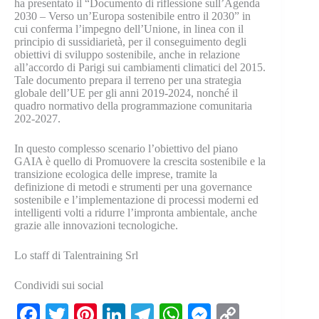
ha presentato il “Documento di riflessione sull’Agenda
2030 – Verso un’Europa sostenibile entro il 2030” in
cui conferma l’impegno dell’Unione, in linea con il
principio di sussidiarietà, per il conseguimento degli
obiettivi di sviluppo sostenibile, anche in relazione
all’accordo di Parigi sui cambiamenti climatici del 2015.
Tale documento prepara il terreno per una strategia
globale dell’UE per gli anni 2019-2024, nonché il
quadro normativo della programmazione comunitaria
202-2027.
In questo complesso scenario l’obiettivo del piano
GAIA è quello di Promuovere la crescita sostenibile e la
transizione ecologica delle imprese, tramite la
definizione di metodi e strumenti per una governance
sostenibile e l’implementazione di processi moderni ed
intelligenti volti a ridurre l’impronta ambientale, anche
grazie alle innovazioni tecnologiche.
Lo staff di Talentraining Srl
Condividi sui social
Fa
T
Pi
Li
Te
W
M
C