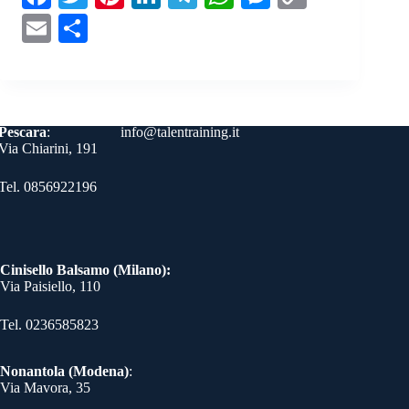
ce
wi
nt
nk
le
ha
es
op
E
C
bo
tte
er
ed
gr
ts
se
y
m
on
ok
r
es
In
a
A
ng
Li
ail
di
t
m
pp
er
nk
vi
Contatti
Pescara
:
info@talentraining.it
di
Via Chiarini, 191
Tel. 0856922196
Cinisello Balsamo (Milano):
Via Paisiello, 110
Tel. 0236585823​
Nonantola (Modena)
:
Via Mavora, 35