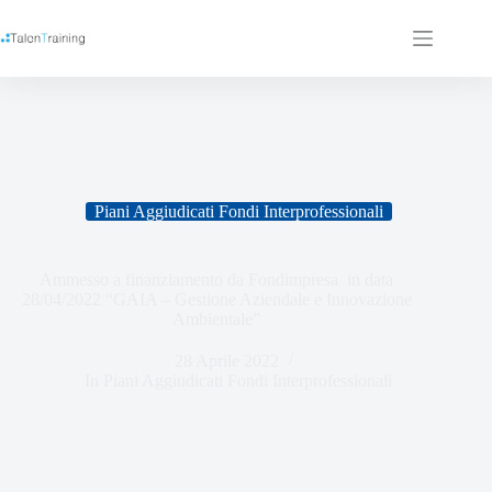
Piani Aggiudicati Fondi Interprofessionali
Ammesso a finanziamento da Fondimpresa in data
28/04/2022 “GAIA – Gestione Aziendale e Innovazione
Ambientale”
28 Aprile 2022
In
Piani Aggiudicati Fondi Interprofessionali