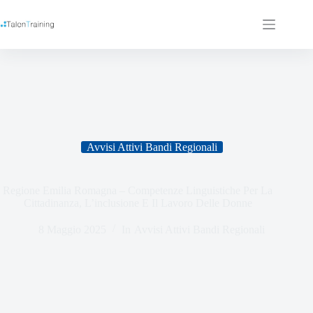
Avvisi Attivi Bandi Regionali
Regione Emilia Romagna – Competenze Linguistiche Per La
Cittadinanza, L’inclusione E Il Lavoro Delle Donne
8 Maggio 2025
In
Avvisi Attivi Bandi Regionali