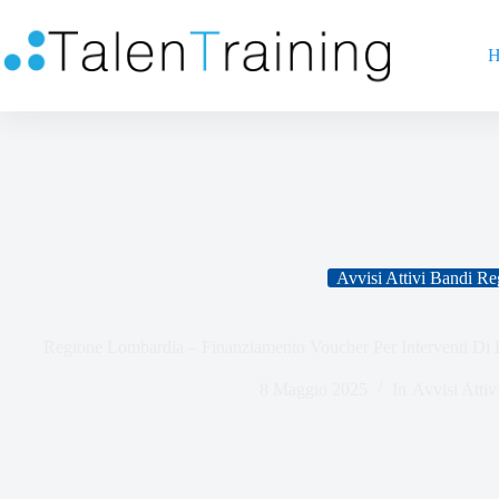
H
Avvisi Attivi Bandi Re
Regione Lombardia – Finanziamento Voucher Per Interventi Di
8 Maggio 2025
In
Avvisi Attiv