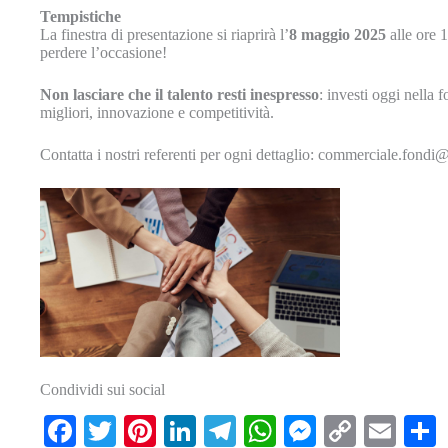
Tempistiche
La finestra di presentazione si riaprirà l’
8 maggio 2025
alle ore 1
perdere l’occasione!
Non lasciare che il talento resti inespresso
: investi oggi nella 
migliori, innovazione e competitività.
Contatta i nostri referenti per ogni dettaglio: commerciale.fondi@
Condividi sui social
Fa
T
Pi
Li
Te
W
M
C
E