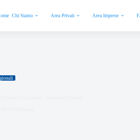
ome
Chi Siamo
Area Privati
Area Imprese
F
gionali
 Formazione Continua – Seconda Edizione
i Bandi Regionali